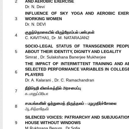
2
AND AEROBIC EXERCISE
Dr. N. Devi
INFLUENCE OF SKY YOGA AND AEROBIC EXE
3
WORKING WOMEN
Dr. N. DEVI
குறுந்தொகையில் விருந்தோம்பல் பண்புகள்
4
C. KAVITHA1, Dr .M. NATARAJAN2
SOCIO-LEGAL STATUS OF TRANSGENDER PEOPL
5
ABOUT THEIR IDENTITY, DIGNITY AND LEGALITY
Simrat , Dr. Sulakshana Banerjee Mukherjee
THE IMPACT OF INTERMITTENT TRAINING AND A
SELECTED PERFORMANCE VARIABLES IN COLLE
6
PLAYERS
Dr. A. Kalarani , Dr. C. Ramachandran
நீதிநெறி விளக்கத்தில் அரசமைப்பு
7
க.பானுப்பிரியா
சமயங்களின் ஒற்றுமைத் திருத்தலம் - பழமுதிர்ச்சோலை
8
ஆ.சித்ராதேவி
SILENCED VOICES: PATRIARCHY AND SUBJUGATION 
9
HOUSE WITHOUT WINDOWS
M.Rukhsana Begum , Dr.Sofia