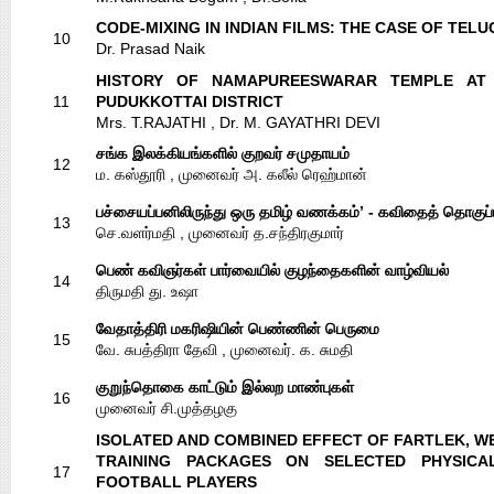
CODE-MIXING IN INDIAN FILMS: THE CASE OF TEL
10
Dr. Prasad Naik
HISTORY OF NAMAPUREESWARAR TEMPLE AT 
11
PUDUKKOTTAI DISTRICT
Mrs. T.RAJATHI , Dr. M. GAYATHRI DEVI
சங்க இலக்கியங்களில் குறவர் சமுதாயம்
12
ம. கஸ்தூரி , முனைவர் அ. கலீல் ரெஹ்மான்
பச்சையப்பனிலிருந்து ஒரு தமிழ் வணக்கம்’ - கவிதைத் தொகுப்
13
செ.வளர்மதி , முனைவர் த.சந்திரகுமார்
பெண் கவிஞர்கள் பார்வையில் குழந்தைகளின் வாழ்வியல்
14
திருமதி து. உஷா
வேதாத்திரி மகரிஷியின் பெண்ணின் பெருமை
15
வே. சுபத்திரா தேவி , முனைவர். க. சுமதி
குறுந்தொகை காட்டும் இல்லற மாண்புகள்
16
முனைவர் சி.முத்தழகு
ISOLATED AND COMBINED EFFECT OF FARTLEK, W
TRAINING PACKAGES ON SELECTED PHYSICA
17
FOOTBALL PLAYERS