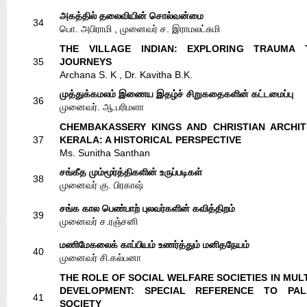
அகத்தில் தலைவியின் சொல்வன்மை
34
பொ. அபிராமி , முனைவர் ச. இராமலட்சுமி
THE VILLAGE INDIAN: EXPLORING TRAUMA 
35
JOURNEYS
Archana S. K , Dr. Kavitha B.K.
முத்துக்கமலம் இணைய இதழ்ச் சிறுகதைகளின் கட்டமைப்பு
36
முனைவர். ஆ.பரிமளா
CHEMBAKASSERY KINGS AND CHRISTIAN ARCHI
37
KERALA: A HISTORICAL PERSPECTIVE
Ms. Sunitha Santhan
சங்கீத மும்மூர்த்திகளின் உருப்படிகள்
38
முனைவர் கு. பிரகாஷ்
சங்க கால பெண்பாற் புலவர்களின் கவித்திறம்
39
முனைவர் ச.ரஞ்சனி
மணிமேகலைக் காப்பியம் உணர்த்தும் மனிதநேயம்
40
முனைவர் சி.கல்பனா
THE ROLE OF SOCIAL WELFARE SOCIETIES IN MUL
DEVELOPMENT: SPECIAL REFERENCE TO PAL
41
SOCIETY