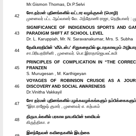
Mr.Gismon Thomas, Dr.P.Selvi
சோ.தர்மன் புதினங்களில் வட்டார வழக்குகள் (மொழி)
42
முனைவர் பட்ட ஆய்வாளர் வே. அந்தோணி ராஜா, நெறியாளர் : மு
SIGNIFICANCE OF INDIGENOUS SPORTS AND G
43
PARADIGM SHIFT AT SCHOOL LEVEL
Dr. L. Karuppiah, Mr. N. Saravanakumar, Mrs. S. Subha
தேவிபாரதியின் ‘வீடென்ப’ சிறுகதையில் ஓடாதகாலமும் அழிய
44
சா.பிரியதரிசினி , முனைவர். பொ.இராதாஜெயலட்சுமி
PRINCIPLES OF COMPLICATION IN “THE CORRE
45
FRANZEN
S. Murugesan , M. Karthigeyan
VOYAGES OF ROBINSON CRUSOE AS A JOUR
46
DISCOVERY AND SOCIAL AWARENESS
Dr.Vinitha Vakkayil
சோ தர்மன் புதினங்களில் பழக்கவழக்கங்களும் நம்பிக்கைகளும
47
*இரா.ராஜேஷ் குமார் , முனைவர் எ. கற்பகம்
திருமடல்களில் பரகால நாயகியின் உளவியல்
48
கிருத்திகா. ச
இளந்தேவன் கவிதைகளில் இயற்கை
49