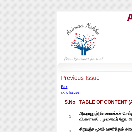
Previous Issue
Ba+
ck to Issues
S.No
TABLE OF CONTENT (Ar
அகநானூற்றில் வணக்கச் செய்
1
வி.கலாவதி , முனைவர் ஜோ. 
சிறுபஞ்ச மூலம் உணர்த்தும் அற