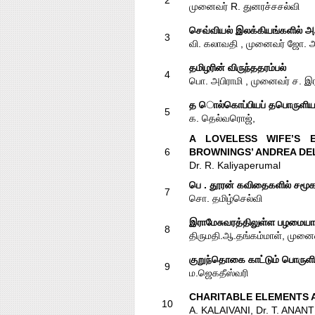
2
முனைவர் R. துனரச்சசல்வி
செவ்வியல் இலக்கியங்களில் 
3
வி. கலாவதி , முனைவர் ஜோ. 
தமிழரின் விருந்ததரம்பல்
4
பொ. அபிராமி , முனைவர் ச. இர
த ொல்கொப்பியப் தபொருளியல்
5
க. தெல்வரொஜ்,
A LOVELESS WIFE’S E
6
BROWNINGS’ ANDREA DE
Dr. R. Kaliyaperumal
பெ . தூரன் கவிதைகளில் சமூ
7
சொ. தமிழ்செல்வி
இராமேசுவரத்திலுள்ள பழமைய
8
திருமதி.ஆ.தங்கம்மாள், முனை
குறுந்தொகை காட்டும் பொருளி
9
ம.ஜெகதீஸ்வரி
CHARITABLE ELEMENTS A
10
A. KALAIVANI, Dr. T. ANAN