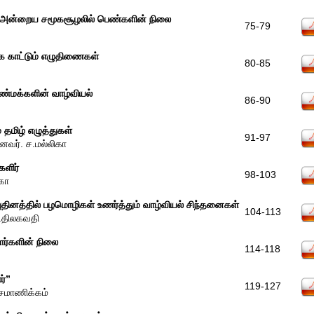
ம் அன்றைய சமூகசூழலில் பெண்களின் நிலை
75-79
 காட்டும் எழுதிணைகள்
80-85
ண்மக்களின் வாழ்வியல்
86-90
 தமிழ் எழுத்துகள்
91-97
ைவர். ச.மல்லிகா
களிர்
98-103
ிகா
’ புதினத்தில் பழமொழிகள் உணர்த்தும் வாழ்வியல் சிந்தனைகள்
104-113
.திலகவதி
ளர்களின் நிலை
114-118
ர்”
119-127
ாசமாணிக்கம்