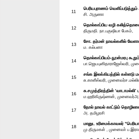
பெரியபுராணம் வெளிப்படுத்து
11
சி. அருணா
தொல்காப்பிய வழி கலித்தொகை
12
திருமதி. நா.பகுஷியா பேகம்,
சோ. தர்மன் நாவல்களில் வேளா
13
ம. கல்பனா
தொல்காப்பியம்-நூன்மரபு கூறும்
14
பா.ஜெயபுனிதாராஜேஸ்வரி, முன
சங்க இலக்கியத்தில் கள்ளடு ம
15
சு.காளீஸ்வரி, முனைவர்ச.மல்ல
சு.சமுத்திரத்தின் ‘வாடாமல்லி
16
ம.ஹரிகிருஷ்ணன், முனைவர்அ
தோல் நாவல் காட்டும் தொழிலா
17
அ. தமிழரசி
மானுட உரிமைக்காவலர் “பெரியா
18
மு.திருமகள் , முனைவா் ப.இர