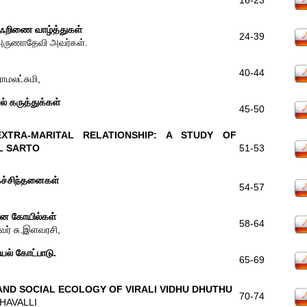
16-23
அஃறிணை வாழ்த்துகள்
24-39
அருணாதேவி அவர்கள்.
40-44
ாமலட்சுமி,
 கருத்துக்கள்
45-50
XTRA-MARITAL RELATIONSHIP: A STUDY OF
L SARTO
51-53
கச்சிந்தனைகள்
54-57
ான கோயில்கள்
58-64
வர் சு.இளவரசி,
யல் கோட்பாடு.
65-69
ND SOCIAL ECOLOGY OF VIRALI VIDHU DHUTHU
70-74
THAVALLI