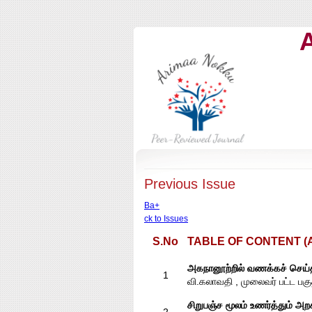
Previous Issue
Ba+
ck to Issues
S.No
TABLE OF CONTENT (Ar
அகநானூற்றில் வணக்கச் செய்
1
வி.கலாவதி , முலைவர் பட்ட பக
சிறுபஞ்ச மூலம் உணர்த்தும் அற