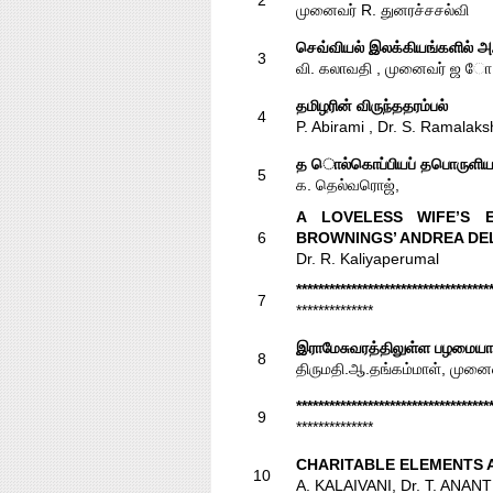
2
முனைவர் R. துனரச்சசல்வி
செவ்வியல் இலக்கியங்களில் 
3
வி. கலாவதி , முனைவர் ஜ 
தமிழரின் விருந்ததரம்பல்
4
P. Abirami , Dr. S. Ramalak
த ொல்கொப்பியப் தபொருளியல்
5
க. தெல்வரொஜ்,
A LOVELESS WIFE’S E
6
BROWNINGS’ ANDREA DE
Dr. R. Kaliyaperumal
***********************************
7
**************
இராமேசுவரத்திலுள்ள பழமைய
8
திருமதி.ஆ.தங்கம்மாள், முனை
***********************************
9
**************
CHARITABLE ELEMENTS A
10
A. KALAIVANI, Dr. T. ANAN