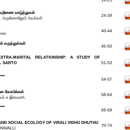
16-23
அஃறிணை வாழ்த்துகள்
24-39
ோ. அருணோஜேவி அவர்கள்.
40-44
shmi
 கருத்துக்கள்
45-50
XTRA-MARITAL RELATIONSHIP: A STUDY OF
L SARTO
51-53
****
54-57
ான கோயில்கள்
58-64
வர் சு.இளவரசி,
****
65-69
ND SOCIAL ECOLOGY OF VIRALI VIDHU DHUTHU
70-74
THAVALLI