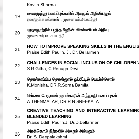
Kavita Sharma
வைரமுத்து படைப்புக்களில் அகமும் அறிவியலும்
19
நவநீதக்கண்ணன் , முனைவர்.சி.காந்தி
புறநானூற்றில் பழந்தமிழரின் விண்ணியல் அறிவு
20
முனைவர் ம. காயத்ரி
HOW TO IMPROVE SPEAKING SKILLS IN THE ENGL
21
Praise Edith Paulin. J , Dr. Bellarmen
CHALLENGES IN SOCIAL INCLUSION OF CHILDREN 
22
S R Githa, C.Renuga Devi
தொல்காப்பிய தொன்னூல் ஒப்பீட்டில் பெயர்ச்சொல்
23
K.Monisha, DR.R.Sorna Bamila
பிள்ளை பெருமாள் ஐயங்காரின் அந்தாதி படைப்புகள்
24
A.THENMALAR, DR.R.N.SREEKALA
CREATIVE TEACHING AND INTERACTIVE LEARNIN
25
BLENDED LEARNING
Praise Edith Paulin.J, Dr.D.Bellarmen
அறத்தொடு நிற்றலில் அலரும் அம்பலும்
26
Dr. S. Deepalakshmi