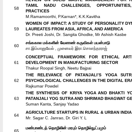
TAMIL NADU CHALLENGES, OPPORTUNITIES
58
PRACTICES
M.Ramamoorthi, P.Karnan*, K.K.Kavitha
WOMEN OF IMPACT: A STUDY OF PERSONALITY D
59
LAUREATES FROM ASIA, AFRICA, AND AMERICA
Dr. Preeti Joshi, Dr. Sangita Ghodke, Mr Ashish Kasbe
சங்ககால மக்களின் வேளாண் கருவிகள் பயன்பாடு
60
சா.இம்மானுவேல் , முனைவர் இரா.சொளந்தரராஜ்
CONCEPTUAL FRAMEWORK FOR ETHICAL ARTIF
61
DEVELOPMENT IN MANUFACTURING SECTOR
Thakur Roopal Singh, Neetu Bajpai
THE RELEVANCE OF PATANJALI’S YOGA SUT
62
PSYCHOLOGICAL CHALLENGES IN THE DIGITAL ER
Rajkumar Powdel
THE SYNTHESIS OF KRIYA YOGA AND BHAKTI YO
63
PATANJALI YOG SUTRA AND SHRIMAD BHAGWAT G
Suman Kanta, Sanjay Yadao
AGRICULTURE STARTUPS IN RURAL & URBAN INDIA
64
Mr. Sagar C. Janrao, Dr. Giri Y. L
மண்பாண்டத் தொழிலின் மரபும் தொழில்நுட்பமும்
65