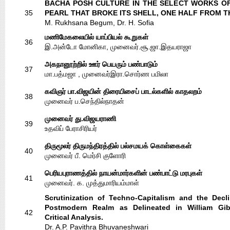
BACHA POSH CULTURE IN THE SELECT WORKS OF 
35
PEARL THAT BROKE ITS SHELL, ONE HALF FROM T
M. Rukhsana Begum, Dr. H. Sofia
மணிமேகலையில் யாப்பியல் கூறுகள்
36
இ.அன்டோ மோனிகா, முனைவர்.சூ.ஜா.இதயராஜா
அகநானூற்றில் ஊர் பெயரும் பண்பாடும்
37
மா.பத்மஜா , முனைவர்இரா.சொர்ண பமிலா
கவிஞர் பா.விஜயின் திரையிசைப் பாடல்களில் காதலறம்
38
முனைவர் ப.செந்தில்நாதன்
முனைவர் து.விஜயராணி
39
உதவிப் பேராசிரியர்
திருமூலர் திருமந்திரத்தில் பல்சமயக் கொள்கைகள்
40
முனைவர் பீ. மெர்சி குளோரி
பெரியபுராணத்தில் நாயன்மார்களின் பண்பாட்டு மரபுகள்
41
முனைவர். க. முத்துமாரியம்மாள்
Scrutinization of Techno-Capitalism and the Decl
Postmodern Realm as Delineated in William Gi
42
Critical Analysis.
Dr. A.P. Pavithra Bhuvaneshwari