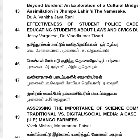
Beyond Borders: An Exploration of a Cultural Bridg
43
Assimilation in Jhumpa Lahiri’s The Namesake.
Dr. A. Vanitha Jaya Rani
EFFECTIVENESS OF STUDENT POLICE CAD
44
EDUCATING STUDENTS ABOUT LAWS AND CIVICS D
Jessy Vargeese, Dr. Vinodkumar Tiwari
தமிழ்நூல்கள் காட்டும் மனிதபிறவிப்பயன் -ஒர் ஆய்வு
45
வெ. மோகனமாலா , முனைவர். ச. விஜயலட்சுமி
பெண்கள் மேம்பாடு குறித்த தொலைநோக்குப் பார்வை
46
முனைவா் அ. ரஞ்சனி , அறிவுத்தென்றல்
வண்ணதாசன் படைப்புகளில் சாமான்யர்கள்
47
முனைவர் பா.ஹெலன் சோபியா நெறியாளர், ஏ.ஷைனி
மூன்றாம் உலகப்போர் நாவலாசிரியரின் படைப்பாளுமை
48
முனைவர் ம.இராஜகுமாரி
ASSESSING THE IMPORTANCE OF SCIENCE COM
TRADITIONAL VS. DIGITAL/SOCIAL MEDIA: A CAS
49
(U.P.) MANGO FARMERS
Vivek Mishra, Mohammad Faisal
கள்ளிக்காட்டு இதிகாசம் உணர்த்தும் வேளாண் மரபுகள்
50