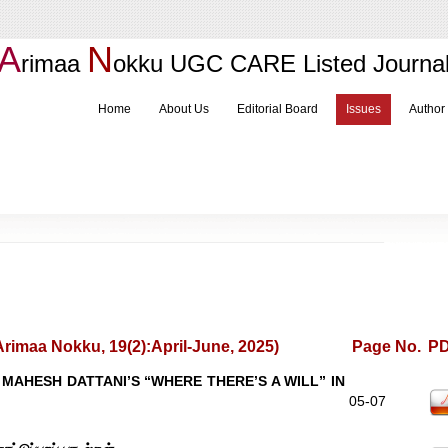
A
N
rimaa
okku
UGC CARE Listed Journa
Home
About Us
Editorial Board
Issues
Author
maa Nokku, 19(2):April-June, 2025)
Page No.
P
MAHESH DATTANI’S “WHERE THERE’S A WILL” IN
05-07