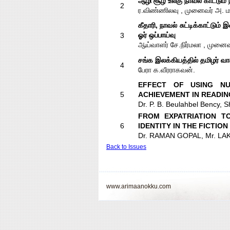
ஆழி சூழ் உலகு நாவல் காட்டும் நா
2
ர.விண்ணிலவு , முனைவர் அ. ம
கீதாரி, நாவல் சுட்டிக்காட்டும
ஓர் ஒப்பாய்வு
3
ஆய்வாளர் சே.நிர்மலா , முனை
சங்க இலக்கியத்தில் தமிழர் வ
4
பேரா க.வீரராகவன்.
EFFECT OF USING N
5
ACHIEVEMENT IN READIN
Dr. P. B. Beulahbel Bency, Sh
FROM EXPATRIATION T
6
IDENTITY IN THE FICTIO
Dr. RAMAN GOPAL, Mr. L
Back to Issues
www.arimaanokku.com